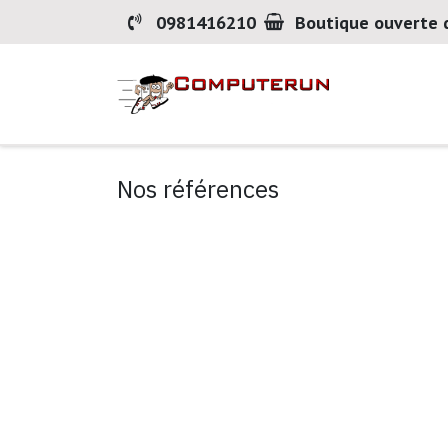
Se rendre au contenu
0981416210
Boutique ouverte 
Accueil
Nos références