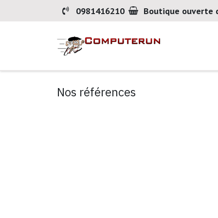
Se rendre au contenu
0981416210
Boutique ouverte 
Accueil
Nos références